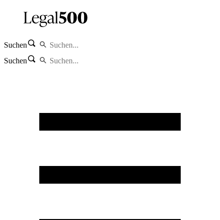
Suchen
Suchen