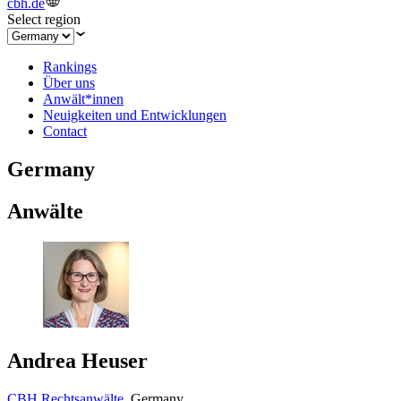
cbh.de
Select region
Rankings
Über uns
Anwält*innen
Neuigkeiten und Entwicklungen
Contact
Germany
Anwälte
Andrea Heuser
CBH Rechtsanwälte
,
Germany