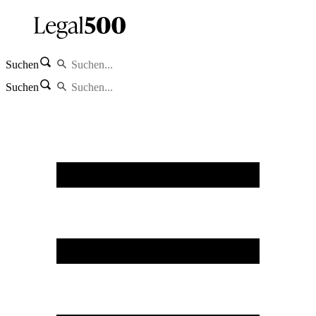
Suchen
Suchen