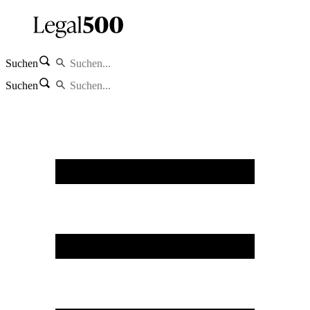
Suchen
Suchen