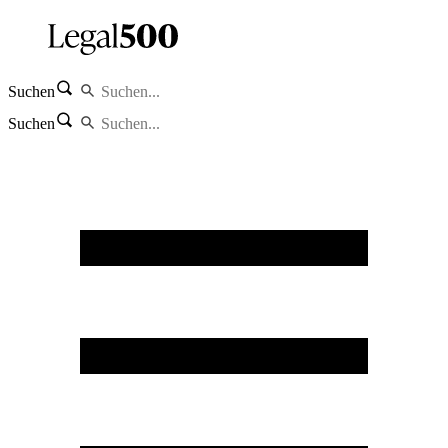
Suchen
Suchen