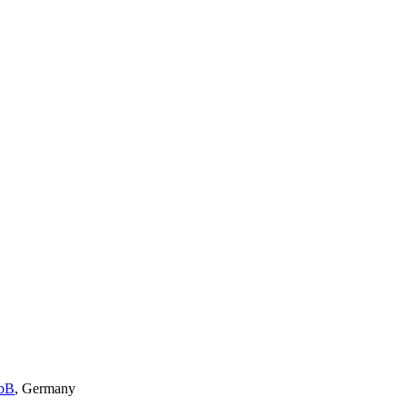
mbB
,
Germany