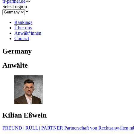
fr-partner.de
Select region
Rankings
Über uns
Anwält*innen
Contact
Germany
Anwälte
Kilian Eßwein
FREUND | RÜLL | PARTNER Partnerschaft von Rechtsanwälten 